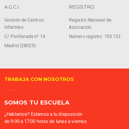
A.G.C.I.
REGISTRO
Gestión de Centros
Registro Nacional de
Infantiles
Asociación
C/ Ponferrada nº 14
Número registro: 105.133.
Madrid (28029)
TRABAJA CON NOSOTROS
. . . . . . .
SOMOS TU ESCUELA
¿Hablamos? Estamos a tu disposición
de 9:00 a 17:00 horas de lunes a viernes.