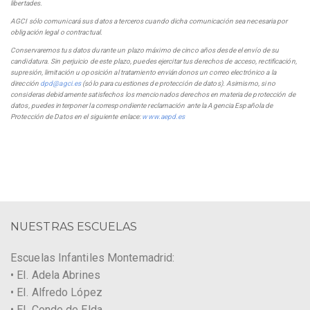
libertades.
AGCI sólo comunicará sus datos a terceros cuando dicha comunicación sea necesaria por
obligación legal o contractual.
Conservaremos tus datos durante un plazo máximo de cinco años desde el envío de su
candidatura. Sin perjuicio de este plazo, puedes ejercitar tus derechos de acceso, rectificación,
supresión, limitación u oposición al tratamiento enviándonos un correo electrónico a la
dirección
dpd@agci.es
(sólo para cuestiones de protección de datos). Asimismo, si no
consideras debidamente satisfechos los mencionados derechos en materia de protección de
datos, puedes interponer la correspondiente reclamación ante la Agencia Española de
Protección de Datos en el siguiente enlace:
www.aepd.es
NUESTRAS ESCUELAS
Escuelas Infantiles Montemadrid:
• EI. Adela Abrines
• EI. Alfredo López
• EI. Conde de Elda