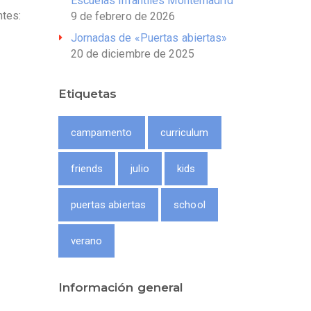
Escuelas Infantiles Montemadrid
ntes:
9 de febrero de 2026
Jornadas de «Puertas abiertas»
20 de diciembre de 2025
Etiquetas
campamento
curriculum
friends
julio
kids
puertas abiertas
school
verano
Información general