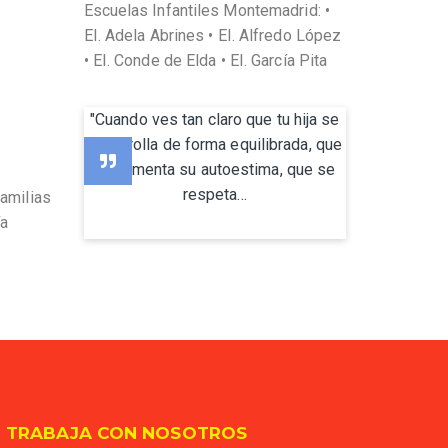
Escuelas Infantiles Montemadrid: •
EI. Adela Abrines • EI. Alfredo López
• EI. Conde de Elda • EI. García Pita
"Cuando ves tan claro que tu hija se
desarrolla de forma equilibrada, que
se fomenta su autoestima, que se
respeta...
familias
ía
TRABAJA CON NOSOTROS