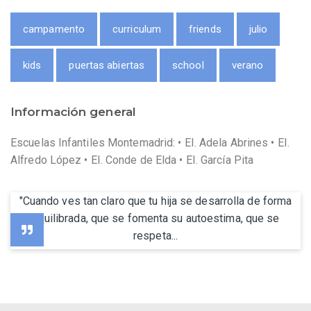
campamento
curriculum
friends
julio
kids
puertas abiertas
school
verano
Información general
Escuelas Infantiles Montemadrid: • EI. Adela Abrines • EI.
Alfredo López • EI. Conde de Elda • EI. García Pita
"Cuando ves tan claro que tu hija se desarrolla de forma
equilibrada, que se fomenta su autoestima, que se
respeta...