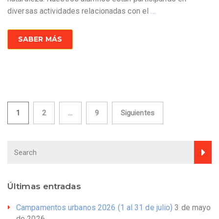
diversas actividades relacionadas con el
…
SABER MÁS
Navegación
1
2
…
9
Siguientes
de
entradas
Últimas entradas
Campamentos urbanos 2026 (1 al 31 de julio)
3 de mayo
de 2026