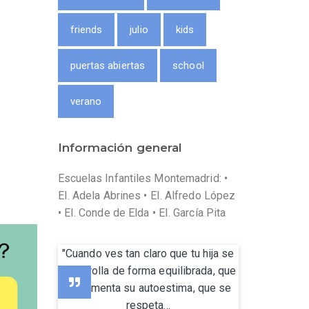
friends
julio
kids
puertas abiertas
school
verano
Información general
Escuelas Infantiles Montemadrid: •
EI. Adela Abrines • EI. Alfredo López
• EI. Conde de Elda • EI. García Pita
"Cuando ves tan claro que tu hija se
desarrolla de forma equilibrada, que
se fomenta su autoestima, que se
respeta...