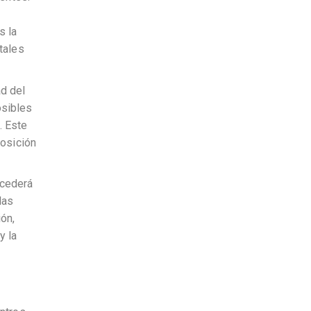
s la
tales
ad del
osibles
. Este
posición
ocederá
las
ón,
y la