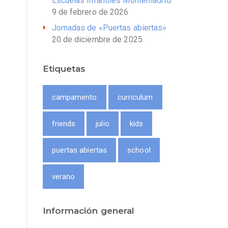
Escuelas Infantiles Montemadrid
9 de febrero de 2026
Jornadas de «Puertas abiertas»
20 de diciembre de 2025
Etiquetas
campamento
curriculum
friends
julio
kids
puertas abiertas
school
verano
Información general