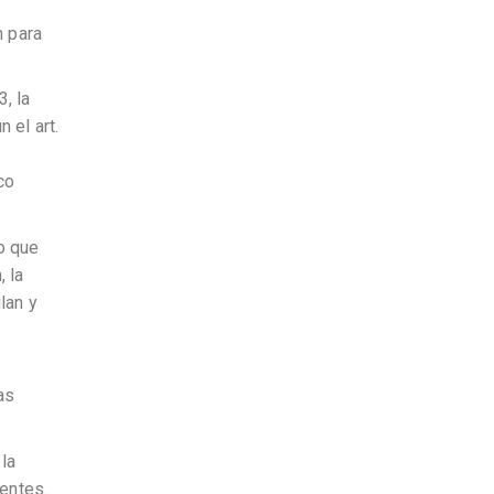
n para
, la
 el art.
co
o que
 la
lan y
as
la
nentes.