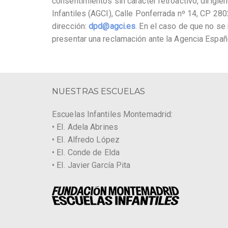
consentimientos sin carácter retroactivo, dirigi
Infantiles (AGCI), Calle Ponferrada nº 14, CP 28
dirección:
dpd@agci.es
. En el caso de que no se
presentar una reclamación ante la Agencia Españ
NUESTRAS ESCUELAS
Escuelas Infantiles Montemadrid:
• EI. Adela Abrines
• EI. Alfredo López
• EI. Conde de Elda
• EI. Javier García Pita