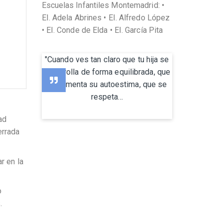
Escuelas Infantiles Montemadrid: •
EI. Adela Abrines • EI. Alfredo López
• EI. Conde de Elda • EI. García Pita
"Cuando ves tan claro que tu hija se
desarrolla de forma equilibrada, que
se fomenta su autoestima, que se
respeta...
ad
errada
r en la
o
.