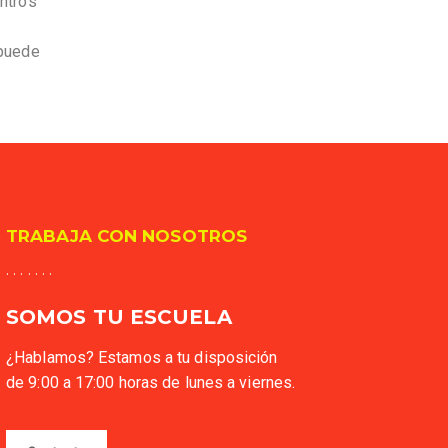
entros
 puede
TRABAJA CON NOSOTROS
. . . . . . .
SOMOS TU ESCUELA
¿Hablamos? Estamos a tu disposición
de 9:00 a 17:00 horas de lunes a viernes.