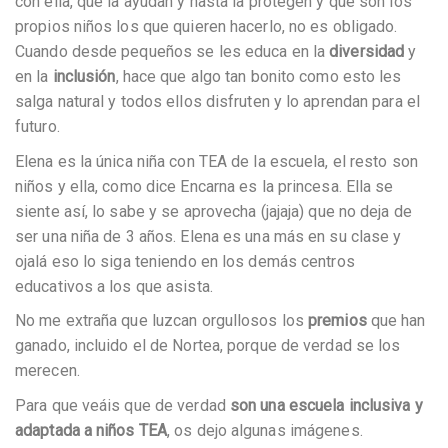
con ella, que la ayudan y hasta la protegen y que son los
propios niños los que quieren hacerlo, no es obligado.
Cuando desde pequeños se les educa en la
diversidad
y
en la
inclusión
, hace que algo tan bonito como esto les
salga natural y todos ellos disfruten y lo aprendan para el
futuro.
Elena es la única niña con TEA de la escuela, el resto son
niños y ella, como dice Encarna es la princesa. Ella se
siente así, lo sabe y se aprovecha (jajaja) que no deja de
ser una niña de 3 años. Elena es una más en su clase y
ojalá eso lo siga teniendo en los demás centros
educativos a los que asista.
No me extraña que luzcan orgullosos los
premios
que han
ganado, incluido el de Nortea, porque de verdad se los
merecen.
Para que veáis que de verdad
son una escuela inclusiva y
adaptada a niños TEA
, os dejo algunas imágenes.