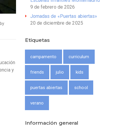
Escuelas Infantiles Montemadrid
9 de febrero de 2026
Jornadas de «Puertas abiertas»
20 de diciembre de 2025
by
Etiquetas
campamento
curriculum
ucación
encia y
friends
julio
kids
puertas abiertas
school
verano
Información general