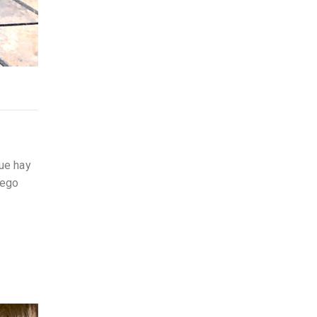
que hay
uego