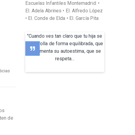
Escuelas Infantiles Montemadrid: •
EI. Adela Abrines • EI. Alfredo López
• EI. Conde de Elda • EI. García Pita
"Cuando ves tan claro que tu hija se
desarrolla de forma equilibrada, que
se fomenta su autoestima, que se
respeta...
icias
hos
uten de