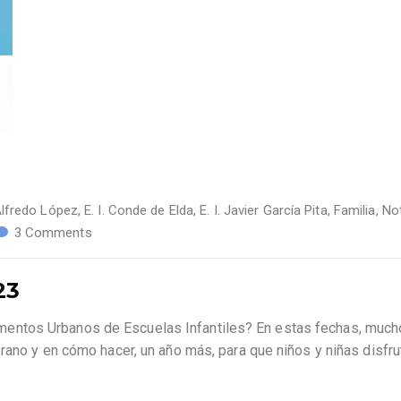
 Alfredo López
,
E. I. Conde de Elda
,
E. I. Javier García Pita
,
Familia
,
Not
3 Comments
23
entos Urbanos de Escuelas Infantiles? En estas fechas, muc
rano y en cómo hacer, un año más, para que niños y niñas disfr