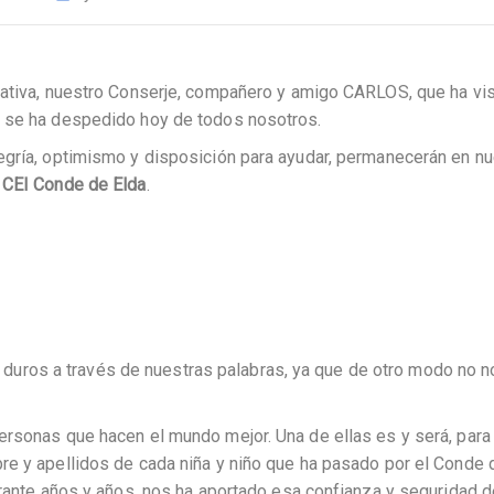
cativa, nuestro Conserje, compañero y amigo CARLOS, que ha vi
, se ha despedido hoy de todos nosotros.
egría, optimismo y disposición para ayudar, permanecerán en n
l
CEI Conde de Elda
.
ros a través de nuestras palabras, ya que de otro modo no n
ersonas que hacen el mundo mejor. Una de ellas es y será, para
re y apellidos de cada niña y niño que ha pasado por el Conde 
urante años y años, nos ha aportado esa confianza y seguridad 