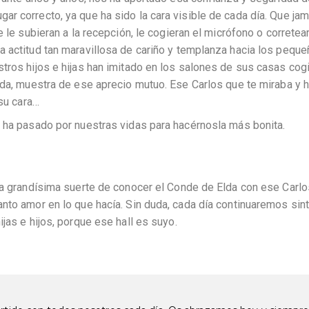
r correcto, ya que ha sido la cara visible de cada día. Que ja
e le subieran a la recepción, le cogieran el micrófono o corretea
a actitud tan maravillosa de cariño y templanza hacia los peque
stros hijos e hijas han imitado en los salones de sus casas co
uda, muestra de ese aprecio mutuo. Ese Carlos que te miraba y 
 su cara…
e ha pasado por nuestras vidas para hacérnosla más bonita.
 la grandísima suerte de conocer el Conde de Elda con ese Carlo
nto amor en lo que hacía. Sin duda, cada día continuaremos sin
jas e hijos, porque ese hall es suyo.