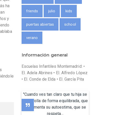
más ha
friends
julio
kids
ran
ños y
puertas abiertas
school
giendo
hablaba
verano
Información general
Escuelas Infantiles Montemadrid: •
s
EI. Adela Abrines • EI. Alfredo López
tiéndole
• EI. Conde de Elda • EI. García Pita
"Cuando ves tan claro que tu hija se
desarrolla de forma equilibrada, que
se fomenta su autoestima, que se
respeta...