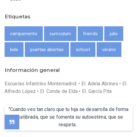
Etiquetas
campamento
curriculum
friends
julio
kids
puertas abiertas
school
verano
Información general
Escuelas Infantiles Montemadrid: • EI. Adela Abrines • EI.
Alfredo López • EI. Conde de Elda • EI. García Pita
"Cuando ves tan claro que tu hija se desarrolla de forma
equilibrada, que se fomenta su autoestima, que se
respeta...