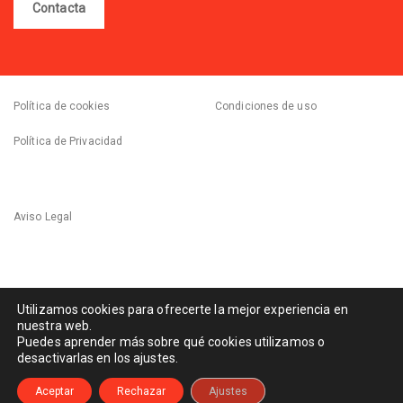
Contacta
Política de cookies
Condiciones de uso
Política de Privacidad
Aviso Legal
Canal de denuncias
Utilizamos cookies para ofrecerte la mejor experiencia en
nuestra web.
Puedes aprender más sobre qué cookies utilizamos o
desactivarlas en los ajustes.
© 2021-2024 Escuelas Infantiles Montemadrid
Aceptar
Rechazar
Ajustes