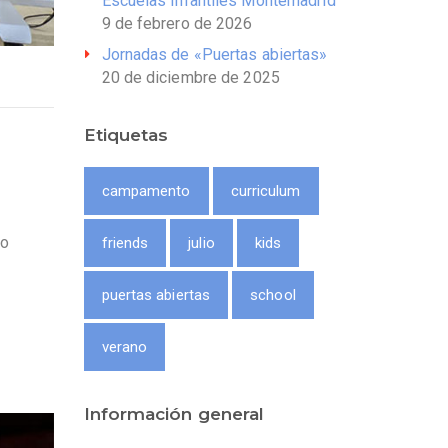
Escuelas Infantiles Montemadrid
9 de febrero de 2026
Jornadas de «Puertas abiertas»
20 de diciembre de 2025
Etiquetas
campamento
curriculum
do
friends
julio
kids
puertas abiertas
school
verano
Información general