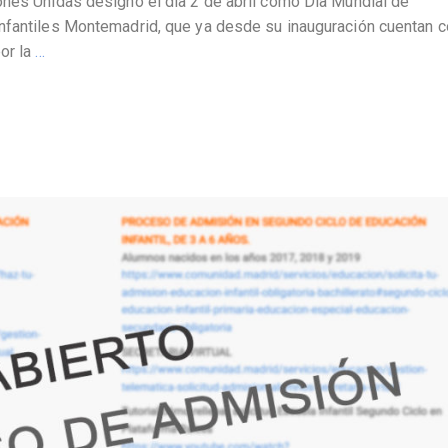
ones Unidas designó el día 2 de abril como Día Mundial de
nfantiles Montemadrid, que ya desde su inauguración cuentan c
or la
…