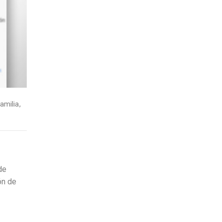
amilia
,
de
ón de