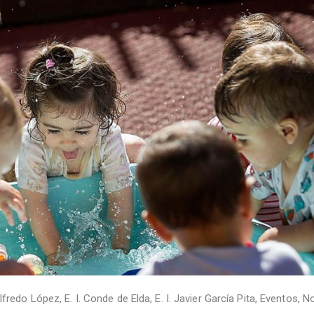
 Alfredo López
,
E. I. Conde de Elda
,
E. I. Javier García Pita
,
Eventos
,
No